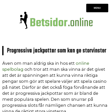
MENU
Progressiva jackpottar som kan ge storvinster
Även om man aldrig ska in hos ett
online
spelbolag
och tror att man ska vinna är det givet
att det är spänningen att kunna vinna riktiga
pengar som gör att spelare väljer att spela casino
på nätet. Därför är det också föga förvånande att
det är progressiva jackpottar som är bland de
mest populära spelen. Den som snurrar på
progressiva slots får nämligen chansen att kunna
vinna de riktigt stora vinsterna.