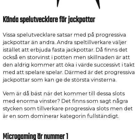
Kända spelutvecklare för jackpottar
Vissa spelutvecklare satsar med på progressiva
jackpottar än andra. Andra speltillverkare väljer
istället att erbjuda fasta jackpottar. Då finns det
också en storvinst i potten men skillnaden är att
den aldrig kommer att öka i värde successivt i takt
med att spelare spelar. Därmed är det progressiva
jackpottar som kan ge de största vinsterna.
Vem är då bäst när det kommer till dessa slots
med enorma vinster? Det finns som sagt några
stycken som tillverkare progressiva slots men det
är en som dominerar kategorin fullständigt.
Microgaming är nummer 1