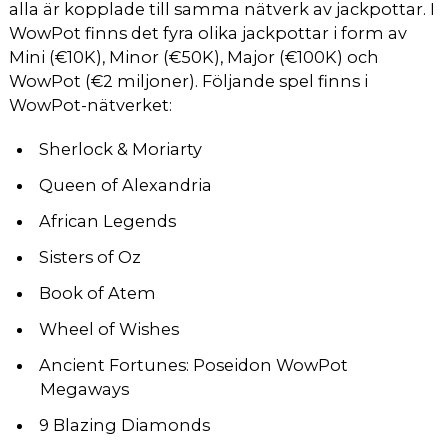
alla är kopplade till samma nätverk av jackpottar. I
WowPot finns det fyra olika jackpottar i form av
Mini (€10K), Minor (€50K), Major (€100K) och
WowPot (€2 miljoner). Följande spel finns i
WowPot-nätverket:
Sherlock & Moriarty
Queen of Alexandria
African Legends
Sisters of Oz
Book of Atem
Wheel of Wishes
Ancient Fortunes: Poseidon WowPot
Megaways
9 Blazing Diamonds