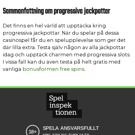
Sammanfattning om progressiva jackpottar
Det finns en hel värld att upptäcka kring
progressiva jackpottar. När du spelar på dessa
casinospel får du en spelupplevelse som ger det
där lilla extra. Testa själv någon av alla jackpottar
idag och upptäck charmen med progressiva slots.
I vissa fall kan du även testa på helt gratis med
vanliga
bonusformen free spins
.
SPELA ANSVARSFULLT
18+
SPEL FÖR DIG ÖVER 18 ÅR