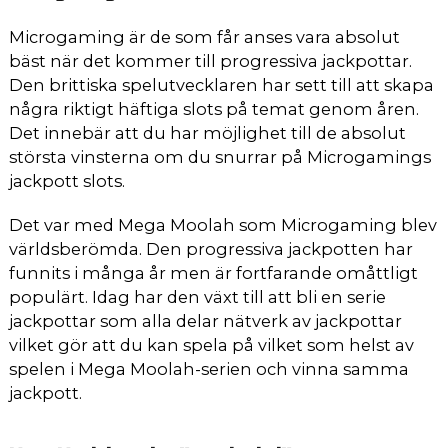
Microgaming är de som får anses vara absolut
bäst när det kommer till progressiva jackpottar.
Den brittiska spelutvecklaren har sett till att skapa
några riktigt häftiga slots på temat genom åren.
Det innebär att du har möjlighet till de absolut
största vinsterna om du snurrar på Microgamings
jackpott slots.
Det var med Mega Moolah som Microgaming blev
världsberömda. Den progressiva jackpotten har
funnits i många år men är fortfarande omåttligt
populärt. Idag har den växt till att bli en serie
jackpottar som alla delar nätverk av jackpottar
vilket gör att du kan spela på vilket som helst av
spelen i Mega Moolah-serien och vinna samma
jackpott.