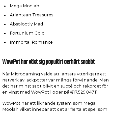
Mega Moolah
Atlantean Treasures
Absolootly Mad
Fortunium Gold
Immortal Romance
WowPot har växt sig populärt oerhört snabbt
När Microgaming valde att lansera ytterligare ett
nätverk av jackpottar var många förvånande. Men
det har minst sagt blivit en succé och rekordet för
en vinst med WowPot ligger på €17,529,047.11.
WowPot har ett liknande system som Mega
Moolah vilket innebär att det är flertalet spel som