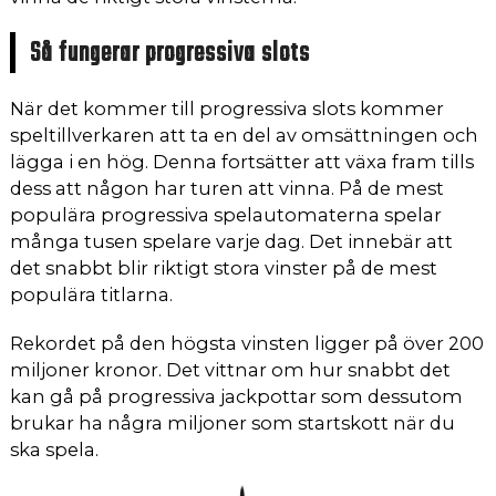
Så fungerar progressiva slots
När det kommer till progressiva slots kommer
speltillverkaren att ta en del av omsättningen och
lägga i en hög. Denna fortsätter att växa fram tills
dess att någon har turen att vinna. På de mest
populära progressiva spelautomaterna spelar
många tusen spelare varje dag. Det innebär att
det snabbt blir riktigt stora vinster på de mest
populära titlarna.
Rekordet på den högsta vinsten ligger på över 200
miljoner kronor. Det vittnar om hur snabbt det
kan gå på progressiva jackpottar som dessutom
brukar ha några miljoner som startskott när du
ska spela.